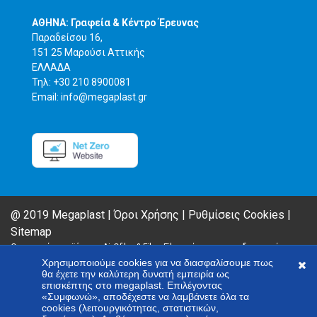
ΑΘΗΝΑ: Γραφεία & Κέντρο Έρευνας
Παραδείσου 16,
151 25 Μαρούσι Αττικής
ΕΛΛΑΔΑ
Τηλ: +30 210 8900081
Email: info@megaplast.gr
@ 2019 Megaplast |
Όροι Χρήσης
|
Ρυθμίσεις Cookies
|
Sitemap
Οι γραμμές προϊόντων AirOfilm & Fiber Film ανήκουν στην ιδιοκτησία της
MEGAPLAST (αποτελούν προϊόντα τοποθέτησης της MEGAPLAST). Στην
Χρησιμοποιούμε cookies για να διασφαλίσουμε πως
προσπάθεια να βελτιώσει τα προϊόντα της, η εταιρία έχει το δικαίωμα
θα έχετε την καλύτερη δυνατή εμπειρία ως
επισκέπτης στο megaplast. Επιλέγοντας
της τροποποίησης και αλλαγής όποιων τεχνκών στοιχείων αναγράφονται
«Συμφωνώ», αποδέχεστε να λαμβάνετε όλα τα
στον παρόν ιστότοπο χωρίς να έχει ενημερώσει εκ των προτέρων.
cookies (λειτουργικότητας, στατιστικών,