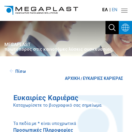
ΕΛ
ΕΝ
Toggl
navig
MEGAPLAST
πρωτοπόρος στις καινοτόμες λύσεις συσκευασίας
Πίσω
ΑΡΧΙΚΗ
ΕΥΚΑΙΡΙΕΣ ΚΑΡΙΕΡΑΣ
/
Ευκαιρίες Καριέρας
Καταχωρίσετε το βιογραφικό σας σημείωμα.
Τα πεδία με * είναι υποχρωτικά
Προσωπικές Πληροφορίες